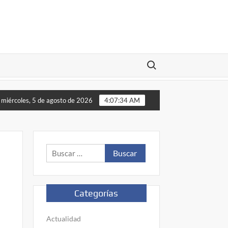
Buscar:
oja Sinaloa recauda más de 50.3 millones de pesos
miércoles, 5 de agosto de 2026
4:07:35 AM
Buscar:
Categorías
Actualidad