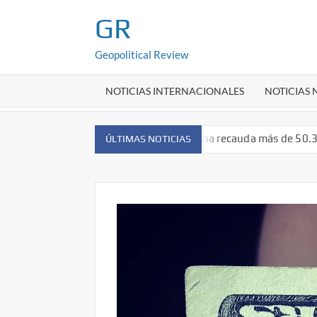
Saltar
GR
al
contenido
Geopolitical Review
NOTICIAS INTERNACIONALES
NOTICIAS
lio Escobosa Serrano:Cruz Roja Sinaloa recauda más de 50.3 mill
ÚLTIMAS NOTICIAS