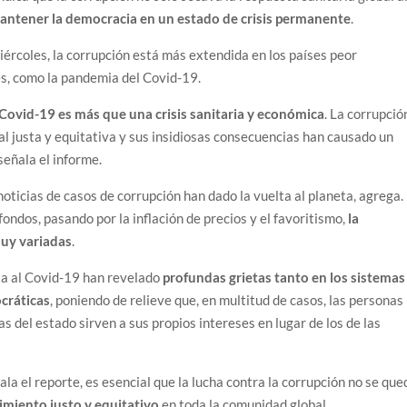
antener la democracia en un estado de crisis permanente
.
ércoles, la corrupción está más extendida en los países peor
es, como la pandemia del Covid-19.
 Covid-19 es más que una crisis sanitaria y económica
. La corrupció
al justa y equitativa y sus insidiosas consecuencias han causado un
señala el informe.
noticias de casos de corrupción han dado la vuelta al planeta, agrega.
ondos, pasando por la inflación de precios y el favoritismo,
la
muy variadas
.
ta al Covid-19 han revelado
profundas grietas tanto en los sistemas
ocráticas
, poniendo de relieve que, en multitud de casos, las personas
as del estado sirven a sus propios intereses en lugar de los de las
ñala el reporte, es esencial que la lucha contra la corrupción no se que
imiento justo y equitativo
en toda la comunidad global.