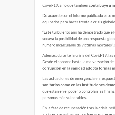
Covid-19, sino que también
contribuye a m
De acuerdo con el informe publicado este mi
equipados para hacer frente a crisis global
“Este turbulento año ha demostrado que e
l
socava la posibilidad de una respuesta glob
número incalculable de víctimas mortales”, 
Además, durante la crisis del Covid‑19, las 
Desde el soborno hasta la malversación de f
corrupción en la sanidad adopta formas 
Las actuaciones de emergencia en respues
sanitarios como en las instituciones dem
que están en el poder o controlan las finanz
personas más vulnerables.
En la fase de recuperación tras la crisis, se
atrás en sus esfuerzos por lograr
un resurg