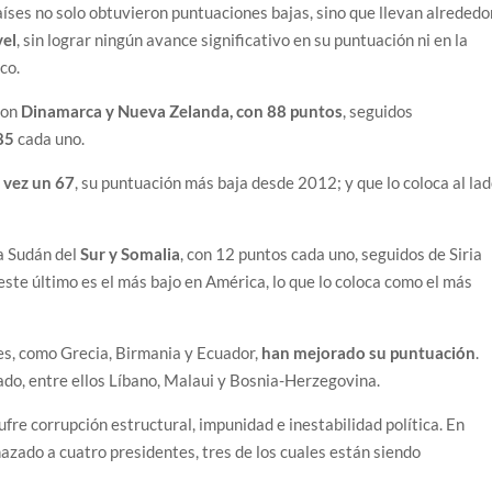
países no solo obtuvieron puntuaciones bajas, sino que llevan alrededo
vel
, sin lograr ningún avance significativo en su puntuación ni en la
co.
son
Dinamarca y Nueva Zelanda, con 88 puntos
, seguidos
 85
cada uno.
 vez un 67
, su puntuación más baja desde 2012; y que lo coloca al la
a Sudán del
Sur y Somalia
, con 12 puntos cada uno, seguidos de Siria
 este último es el más bajo en América, lo que lo coloca como el más
es, como Grecia, Birmania y Ecuador,
han mejorado su puntuación
.
ado, entre ellos Líbano, Malaui y Bosnia-Herzegovina.
ufre corrupción estructural, impunidad e inestabilidad política. En
hazado a cuatro presidentes, tres de los cuales están siendo