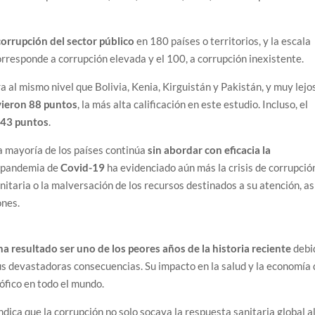
corrupción del sector público
en 180 países o territorios, y la escala
rresponde a corrupción elevada y el 100, a corrupción inexistente.
a al mismo nivel que Bolivia, Kenia, Kirguistán y Pakistán, y muy lejo
vieron 88 puntos
, la más alta calificación en este estudio. Incluso, el
e
43 puntos
.
la mayoría de los países continúa
sin abordar con eficacia la
a pandemia de
Covid-19
ha evidenciado aún más la crisis de corrupció
nitaria o la malversación de los recursos destinados a su atención, as
ones.
ha resultado ser uno de los peores años de la historia reciente
debi
sus devastadoras consecuencias. Su impacto en la salud y la economía
ófico en todo el mundo.
ndica que la corrupción no solo socava la respuesta sanitaria global a