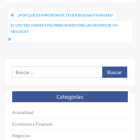
Navegación
¿POR QUÉ ES IMPORTANTE TENER BUENAS FINANZAS?
de
EL USO DEL MARKETING PARA AUMENTAR LAS VENTAS DE UN
NEGOCIO
entradas
Buscar:
Categorías
Actualidad
Economía y Finanzas
Negocios