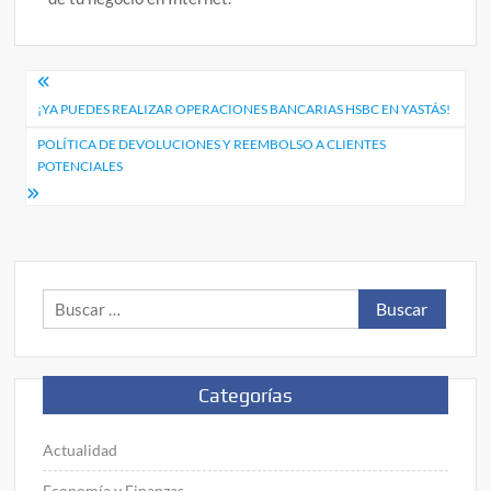
Navegación
¡YA PUEDES REALIZAR OPERACIONES BANCARIAS HSBC EN YASTÁS!
de
POLÍTICA DE DEVOLUCIONES Y REEMBOLSO A CLIENTES
entradas
POTENCIALES
Buscar:
Categorías
Actualidad
Economía y Finanzas