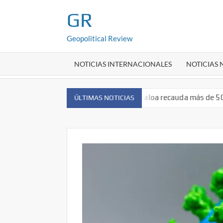
Saltar
GR
al
contenido
Geopolitical Review
NOTICIAS INTERNACIONALES
NOTICIAS
o Emilio Escobosa Serrano:Cruz Roja Sinaloa recauda más de 50.3
ÚLTIMAS NOTICIAS