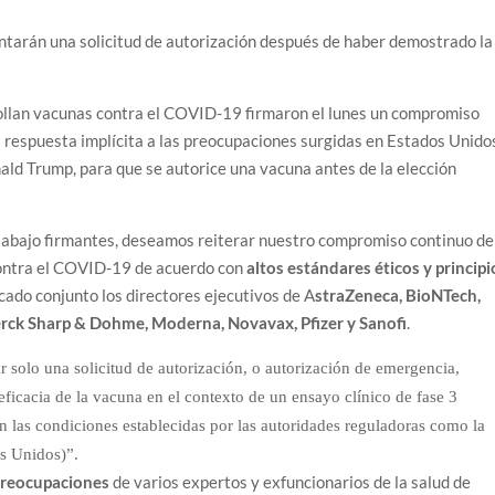
tarán una solicitud de autorización después de haber demostrado la
llan vacunas contra el COVID-19 firmaron el lunes un compromiso
a respuesta implícita a las preocupaciones surgidas en Estados Unido
nald Trump, para que se autorice una vacuna antes de la elección
 abajo firmantes, deseamos reiterar nuestro compromiso continuo de
contra el COVID-19 de acuerdo con
altos estándares éticos y principi
icado conjunto los directores ejecutivos de A
straZeneca
, BioNTech,
ck Sharp & Dohme, Moderna, Novavax, Pfizer y Sanofi
.
solo una solicitud de autorización, o autorización de emergencia,
ficacia de la vacuna en el contexto de un ensayo clínico de fase 3
n las condiciones establecidas por las autoridades reguladoras como la
s Unidos)”.
preocupaciones
de varios expertos y exfuncionarios de la salud de