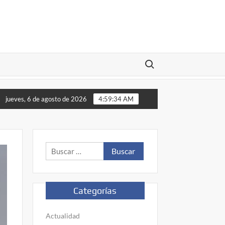
Buscar:
ruz Roja Sinaloa recauda más de 50.3 millones de pesos
jueves, 6 de agosto de 2026
4:59:35 AM
Buscar:
Categorías
Actualidad