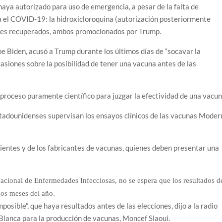
haya autorizado para uso de emergencia, a pesar de la falta de
a el COVID-19: la hidroxicloroquina (autorización posteriormente
ntes recuperados, ambos promocionados por Trump.
e Biden, acusó a Trump durante los últimos días de “socavar la
casiones sobre la posibilidad de tener una vacuna antes de las
n proceso puramente científico para juzgar la efectividad de una vacun
tadounidenses supervisan los ensayos clínicos de las vacunas Moder
entes y de los fabricantes de vacunas, quienes deben presentar una
Nacional de Enfermedades Infecciosas, no se espera que los resultados d
dos meses del año.
sible”, que haya resultados antes de las elecciones, dijo a la radio
a Blanca para la producción de vacunas, Moncef Slaoui.