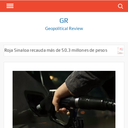
Saltar
Buscar
al
contenido
GR
Geopolitical Review
oja Sinaloa recauda más de 50.3 millones de pesos
Ig